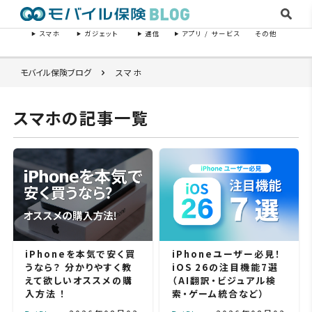
スマホ
ガジェット
通信
アプリ / サービス
その他
モバイル保険ブログ
スマホ
スマホの記事一覧
iPhoneを本気で安く買
iPhoneユーザー必見！
うなら？ 分かりやすく教
iOS 26の注目機能7選
えて欲しいオススメの購
（AI翻訳・ビジュアル検
入方法 ！
索・ゲーム統合など）