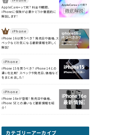
AppleCare+って何？ 料金や期間、
iPhoneに保険が必要かどうか徹底的に
解説します！
iPhone
iPhone 16は買うべき？ 発売日や価格、ス
ペックなどの気になる最新情報を詳しく
解説！
iPhone
iPhone 15を買うべき？ iPhone 14との
違いを比較！ スペックや発売日、価格など
をまとめました！
iPhone
iPhone 16eが登場！ 発売日や価格、
iPhone SEとの違いなど最新情報を紹
介！
カテゴリーアーカイブ