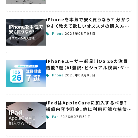
リの設定
方法を紹
iPhoneを本気で安く買うなら？ 分かり
介！
やすく教えて欲しいオススメの購入方法
！
iPhone
2026年08月03日
iPhoneユーザー必見！iOS 26の注目
機能7選（AI翻訳・ビジュアル検索・ゲー
ム統合など）
iPhone
2026年08月03日
iPadはAppleCareに加入するべき？
補償内容や料金、他に利用可能な補償サ
ービスなどを紹介します
iPad
2026年07月31日