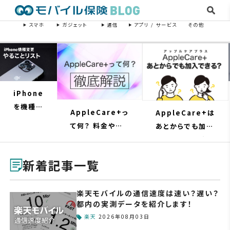
スマホ
ガジェット
通信
アプリ / サービス
その他
iPhone
を機種変
AppleCare+っ
AppleCare+は
更すると
て何？ 料金や期
あとからでも加入
きにやる
間、iPhoneに保
できる？ 加入方
ことリス
険が必要かどう
法や期限を過ぎて
ト！ 簡単
新着記事一覧
か徹底的に解説
しまった場合に代
なデータ
します！
わりに使える補償
移行方
楽天モバイルの通信速度は速い？遅い？
サービスを紹介し
法や引き
都内の実測データを紹介します！
ます！
継ぎが必
楽天
2026年08月03日
要なアプ